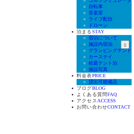
ゴルフシミュレータ
自転車
音楽室
ライブ配信
ドローン
泊まる
STAY
宿泊について
施設内宿泊
グランピングテント
カーステイ
校庭テント泊
施設写真
料金表
PRICE
貸出可能備品
ブログ
BLOG
よくある質問
FAQ
アクセス
ACCESS
お問い合わせ
CONTACT