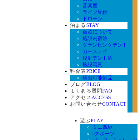
音楽室
ライブ配信
ドローン
泊まる
STAY
宿泊について
施設内宿泊
グランピングテント
カーステイ
校庭テント泊
施設写真
料金表
PRICE
貸出可能備品
ブログ
BLOG
よくある質問
FAQ
アクセス
ACCESS
お問い合わせ
CONTACT
遊ぶ
PLAY
ミニ四駆
eスポーツ