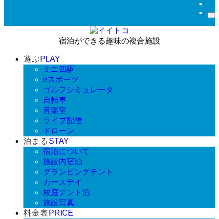
宿泊ができる趣味の複合施設
遊ぶ
PLAY
ミニ四駆
eスポーツ
ゴルフシミュレータ
自転車
音楽室
ライブ配信
ドローン
泊まる
STAY
宿泊について
施設内宿泊
グランピングテント
カーステイ
校庭テント泊
施設写真
料金表
PRICE