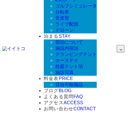
ゴルフシミュレータ
自転車
音楽室
ライブ配信
ドローン
泊まる
STAY
宿泊について
施設内宿泊
グランピングテント
カーステイ
校庭テント泊
施設写真
料金表
PRICE
貸出可能備品
ブログ
BLOG
よくある質問
FAQ
アクセス
ACCESS
お問い合わせ
CONTACT