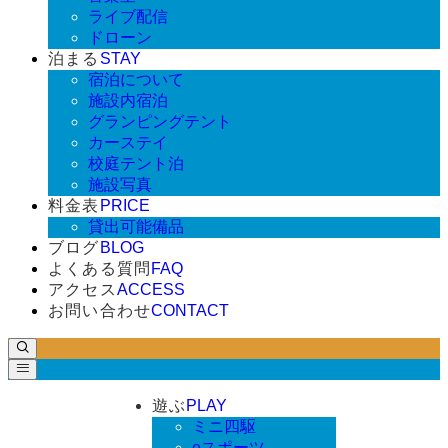
ライブ配信
ドローン
泊まる
STAY
宿泊について
施設内宿泊
グランピングテント
カーステイ
校庭テント泊
施設写真
料金表
PRICE
貸出可能備品
ブログ
BLOG
よくある質問
FAQ
アクセス
ACCESS
お問い合わせ
CONTACT
遊ぶ
PLAY
ミニ四駆
eスポーツ