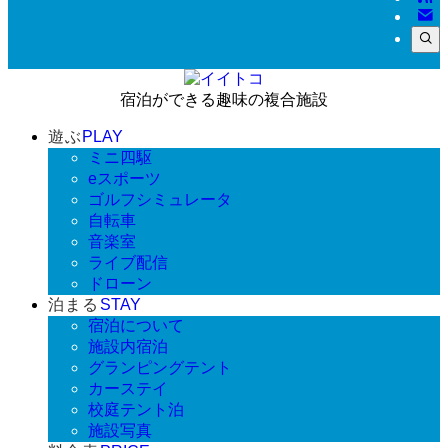
宿泊ができる趣味の複合施設
遊ぶ
PLAY
ミニ四駆
eスポーツ
ゴルフシミュレータ
自転車
音楽室
ライブ配信
ドローン
泊まる
STAY
宿泊について
施設内宿泊
グランピングテント
カーステイ
校庭テント泊
施設写真