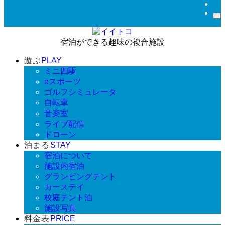
宿泊ができる趣味の複合施設
遊ぶ
PLAY
ミニ四駆
eスポーツ
ゴルフシミュレータ
自転車
音楽室
ライブ配信
ドローン
泊まる
STAY
宿泊について
施設内宿泊
グランピングテント
カーステイ
校庭テント泊
施設写真
料金表
PRICE