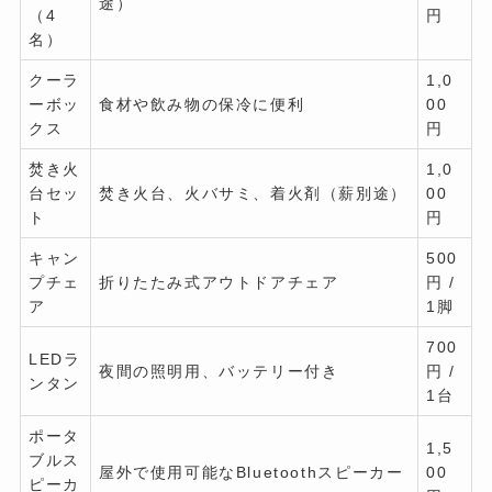
途）
（4
円
名）
クーラ
1,0
ーボッ
食材や飲み物の保冷に便利
00
クス
円
焚き火
1,0
台セッ
焚き火台、火バサミ、着火剤（薪別途）
00
ト
円
キャン
500
プチェ
折りたたみ式アウトドアチェア
円 /
ア
1脚
700
LEDラ
夜間の照明用、バッテリー付き
円 /
ンタン
1台
ポータ
1,5
ブルス
屋外で使用可能なBluetoothスピーカー
00
ピーカ