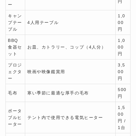
円
ー
キャン
1,0
プテー
4人用テーブル
00
ブル
円
BBQ
1,0
食器セ
お皿、カトラリー、コップ（4人分）
00
ット
円
プロジ
3,5
ェクタ
映画や映像鑑賞用
00
ー
円
500
毛布
寒い季節に最適な厚手の毛布
円
1,5
ポータ
00
ブルヒ
テント内で使用できる電気ヒーター
円 /
ーター
1台