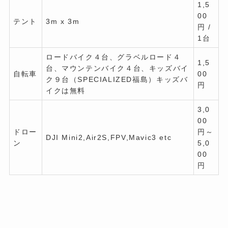
1,5
00
テント
3m x 3m
円 /
1台
ロードバイク４台、グラベルロード４
1,5
台、マウンテンバイク４台、キッズバイ
自転車
00
ク９台（SPECIALIZED福島）キッズバ
円
イクは無料
3,0
00
ドロー
円～
DJI Mini2,Air2S,FPV,Mavic3 etc
ン
5,0
00
円