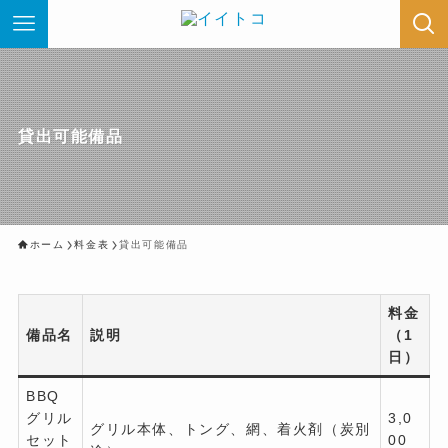
貸出可能備品
ホーム
料金表
貸出可能備品
料金
備品名
説明
（1
日）
BBQ
グリル
3,0
グリル本体、トング、網、着火剤（炭別
セット
00