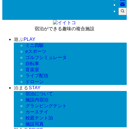
宿泊ができる趣味の複合施設
遊ぶ
PLAY
ミニ四駆
eスポーツ
ゴルフシミュレータ
自転車
音楽室
ライブ配信
ドローン
泊まる
STAY
宿泊について
施設内宿泊
グランピングテント
カーステイ
校庭テント泊
施設写真