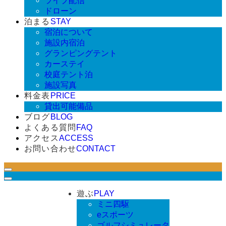
ライブ配信
ドローン
泊まる
STAY
宿泊について
施設内宿泊
グランピングテント
カーステイ
校庭テント泊
施設写真
料金表
PRICE
貸出可能備品
ブログ
BLOG
よくある質問
FAQ
アクセス
ACCESS
お問い合わせ
CONTACT
遊ぶ
PLAY
ミニ四駆
eスポーツ
ゴルフシミュレータ