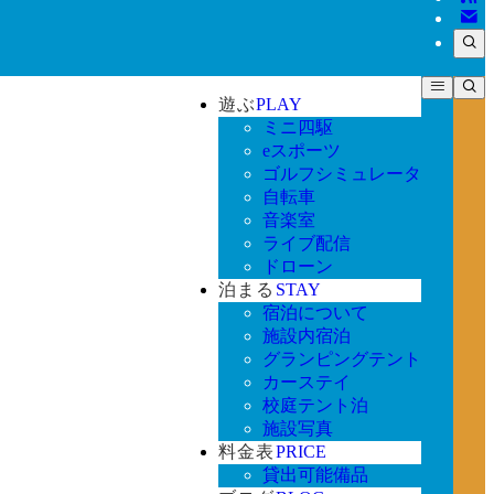
遊ぶ
PLAY
ミニ四駆
eスポーツ
ゴルフシミュレータ
自転車
音楽室
ライブ配信
ドローン
泊まる
STAY
宿泊について
施設内宿泊
グランピングテント
カーステイ
校庭テント泊
施設写真
料金表
PRICE
貸出可能備品