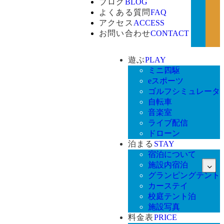
ブログ
BLOG
よくある質問
FAQ
アクセス
ACCESS
お問い合わせ
CONTACT
遊ぶ
PLAY
ミニ四駆
eスポーツ
ゴルフシミュレータ
自転車
音楽室
ライブ配信
ドローン
泊まる
STAY
宿泊について
施設内宿泊
グランピングテント
カーステイ
校庭テント泊
施設写真
料金表
PRICE